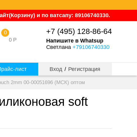
йт(Корзину) и по ватсапу: 89106740330.
+7 (495) 128-86-64
0
0
Р
Напишите в Whatsup
Светлана
+79106740330
райс-лист
Вход
/
Регистрация
ouch 2mm 00-00051696 (МСК) оптом
ликоновая soft