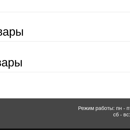
вары
вары
Режим работы: пн - пт
сб - вс