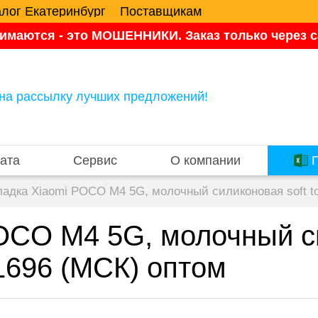
алог Екатеринбург
Поставщикам
имаются - это МОШЕННИКИ. Заказ только через са
на рассылку лучших предложений!
ата
Сервис
О компании
П
ладка Xiaomi POCO M4 5G, молочный силиконовая soft t
OCO M4 5G, молочный си
1696 (МСК) оптом