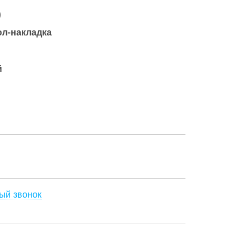
)
ол-накладка
й
ый звонок