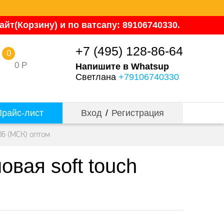
йт(Корзину) и по ватсапу: 89106740330.
+7 (495) 128-86-64
0
0
Р
Напишите в Whatsup
Светлана
+79106740330
райс-лист
Вход
/
Регистрация
06 (МСК) оптом
овая soft touch