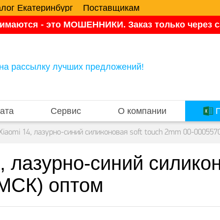
алог Екатеринбург
Поставщикам
имаются - это МОШЕННИКИ. Заказ только через са
на рассылку лучших предложений!
ата
Сервис
О компании
П
Xiaomi 14, лазурно-синий силиконовая soft touch 2mm 00-000557
, лазурно-синий силикон
МСК) оптом