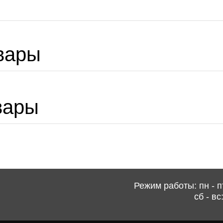
вары
вары
Режим работы: пн - пт
сб - вс