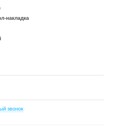
)
ол-накладка
й
ый звонок