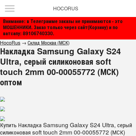
HOCORUS
Внимание: в Телеграмме заказы не принимаются - это
МОШЕННИКИ. Заказ только через сайт(Корзину) и по
ватсапу: 89106740330.
HocoRus
→
Склад Москва (МСК)
Накладка Samsung Galaxy S24
Ultra, серый силиконовая soft
touch 2mm 00-00055772 (МСК)
оптом
Купить Накладка Samsung Galaxy S24 Ultra, серый
силиконовая soft touch 2mm 00-00055772 (МСК)