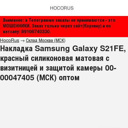
HOCORUS
Внимание: в Телеграмме заказы не принимаются - это
МОШЕННИКИ. Заказ только через сайт(Корзину) и по
ватсапу: 89106740330.
HocoRus
→
Склад Москва (МСК)
Накладка Samsung Galaxy S21FE,
красный силиконовая матовая с
визитницей и защитой камеры 00-
00047405 (МСК) оптом