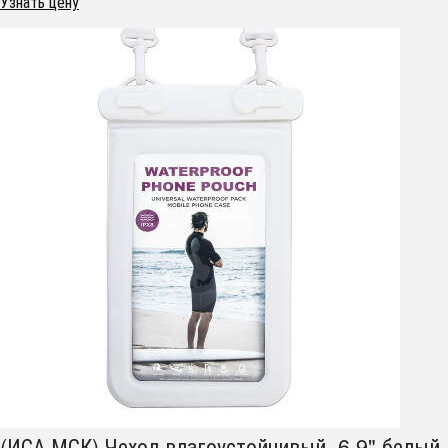
Узнать цену
(ИСА.МСК) Чехол влагоустойчивый 6.9" белый