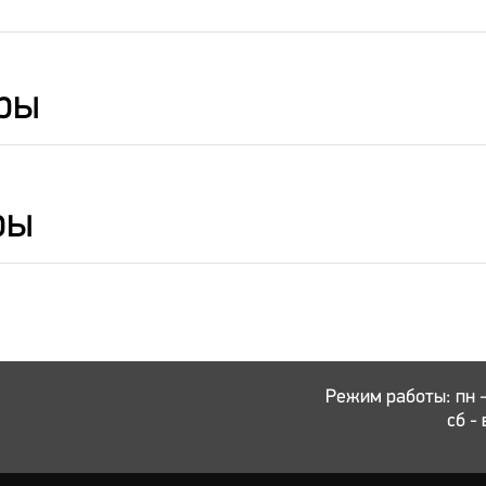
ры
ры
Режим работы: пн - 
сб - 