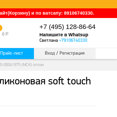
йт(Корзину) и по ватсапу: 89106740330.
+7 (495) 128-86-64
0
Р
0
Напишите в Whatsup
Светлана
+79106740330
Прайс-лист
Вход
/
Регистрация
00-00041975 (МСК) оптом
иконовая soft touch