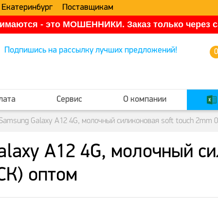
 Екатеринбург
Поставщикам
имаются - это МОШЕННИКИ. Заказ только через са
Подпишись на рассылку лучших предложений!
лата
Сервис
О компании
Samsung Galaxy A12 4G, молочный силиконовая soft touch 2mm 
laxy A12 4G, молочный сил
СК) оптом