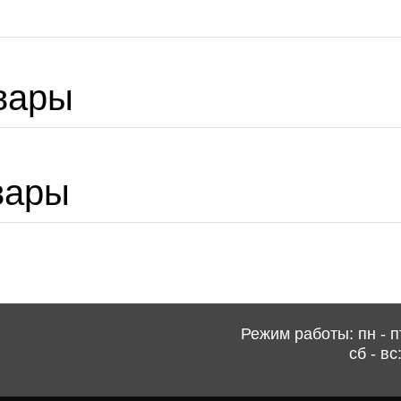
вары
вары
Режим работы: пн - пт
сб - вс