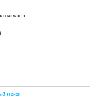
)
ол-накладка
й
ый звонок