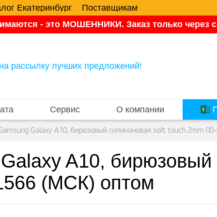
алог Екатеринбург
Поставщикам
имаются - это МОШЕННИКИ. Заказ только через са
на рассылку лучших предложений!
ата
Сервис
О компании
П
Samsung Galaxy A10, бирюзовый силиконовая soft touch 2mm 00
Galaxy A10, бирюзовый 
1566 (МСК) оптом