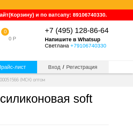
йт(Корзину) и по ватсапу: 89106740330.
+7 (495) 128-86-64
0
0
Р
Напишите в Whatsup
Светлана
+79106740330
райс-лист
Вход
/
Регистрация
-00051566 (МСК) оптом
силиконовая soft