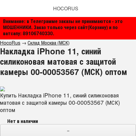
HOCORUS
Внимание: в Телеграмме заказы не принимаются - это
МОШЕННИКИ. Заказ только через сайт(Корзину) и по
ватсапу: 89106740330.
HocoRus
→
Склад Москва (МСК)
Накладка iPhone 11, синий
силиконовая матовая с защитой
камеры 00-00053567 (МСК) оптом
Купить Накладка iPhone 11, синий силиконовая
матовая с защитой камеры 00-00053567 (МСК)
оптом
Нет в наличии
−