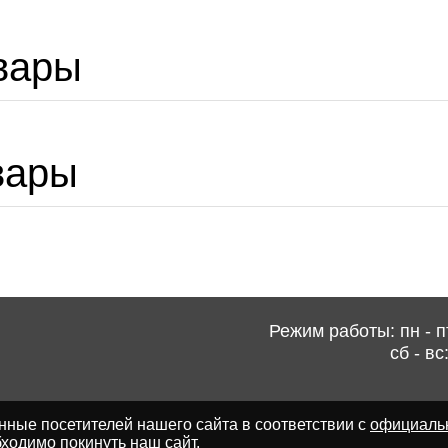
вары
вары
Режим работы: пн - пт
сб - вс
ные посетителей нашего сайта в соответствии с
официаль
ходимо покинуть наш сайт.