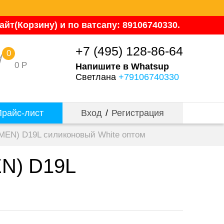
йт(Корзину) и по ватсапу: 89106740330.
+7 (495) 128-86-64
0
0
Р
Напишите в Whatsup
Светлана
+79106740330
райс-лист
Вход
/
Регистрация
MEN) D19L силиконовый White оптом
EN) D19L