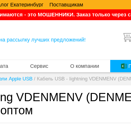
алог Екатеринбург
Поставщикам
имаются - это МОШЕННИКИ. Заказ только через са
на рассылку лучших предложений!
ата
Сервис
О компании
П
ели Apple USB
/
Кабель USB - lightning VDENMENV (DEN
tning VDENMENV (DENM
 оптом