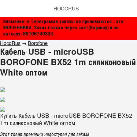
HOCORUS
Внимание: в Телеграмме заказы не принимаются - это
МОШЕННИКИ. Заказ только через сайт(Корзину) и по
ватсапу: 89106740330.
HocoRus
→
Borofone
Кабель USB - microUSB
BOROFONE BX52 1m силиконовый
White оптом
Купить Кабель USB - microUSB BOROFONE BX52
1m силиконовый White оптом
Этот товар временно недоступен для заказа