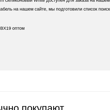
 силиконовый White доступен для заказа на нашем
кабель на нашем сайте, мы подготовили список поис
 BX19 оптом
ычно покупают