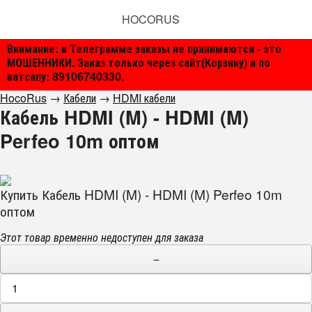
HOCORUS
Внимание: в Телеграмме заказы не принимаются - это
МОШЕННИКИ. Заказ только через сайт(Корзину) и по
ватсапу: 89106740330.
HocoRus
→
Кабели
→
HDMI кабели
Кабель HDMI (M) - HDMI (M)
Perfeo 10m оптом
Купить Кабель HDMI (M) - HDMI (M) Perfeo 10m
оптом
Этот товар временно недоступен для заказа
−