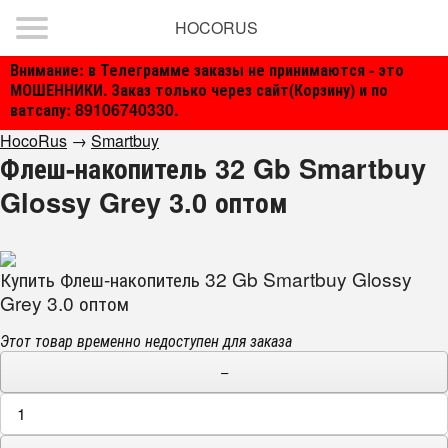
HOCORUS
Внимание: в Телеграмме заказы не принимаются - это
МОШЕННИКИ. Заказ только через сайт(Корзину) и по
ватсапу: 89106740330.
HocoRus
→
Smartbuy
Флеш-накопитель 32 Gb Smartbuy
Glossy Grey 3.0 оптом
Купить Флеш-накопитель 32 Gb Smartbuy Glossy
Grey 3.0 оптом
Этот товар временно недоступен для заказа
−