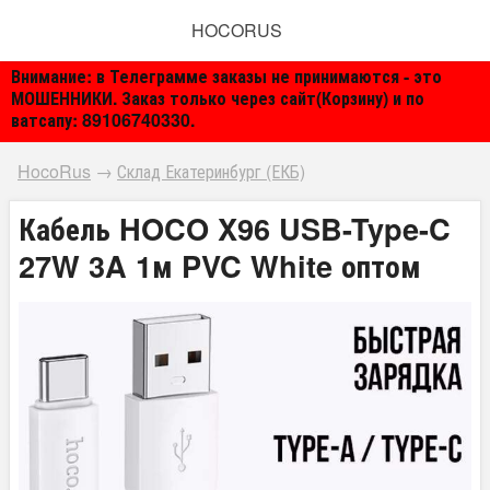
HOCORUS
Внимание: в Телеграмме заказы не принимаются - это
МОШЕННИКИ. Заказ только через сайт(Корзину) и по
ватсапу: 89106740330.
HocoRus
→
Склад Екатеринбург (ЕКБ)
Кабель HOCO X96 USB-Type-C
27W 3A 1м PVC White оптом