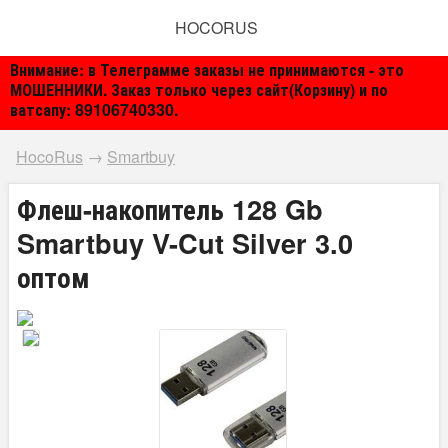
HOCORUS
Внимание: в Телеграмме заказы не принимаются - это
МОШЕННИКИ. Заказ только через сайт(Корзину) и по
ватсапу: 89106740330.
HocoRus
→
Smartbuy
Флеш-накопитель 128 Gb
Smartbuy V-Cut Silver 3.0
оптом