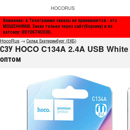
HOCORUS
Внимание: в Телеграмме заказы не принимаются - это
МОШЕННИКИ. Заказ только через сайт(Корзину) и по
ватсапу: 89106740330.
HocoRus
→
Склад Екатеринбург (ЕКБ)
СЗУ HOCO C134A 2.4A USB White
оптом