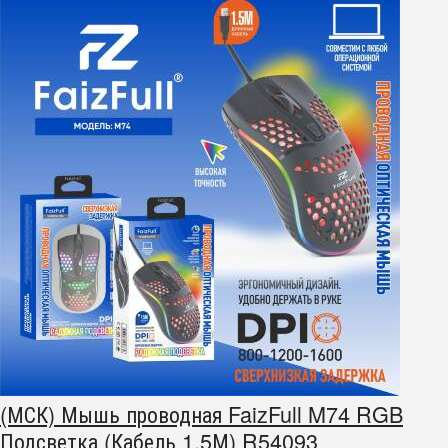
(МСК) Мышь проводная FaizFull M74 RGB
Подсветка (Кабель 1.5М) R54093