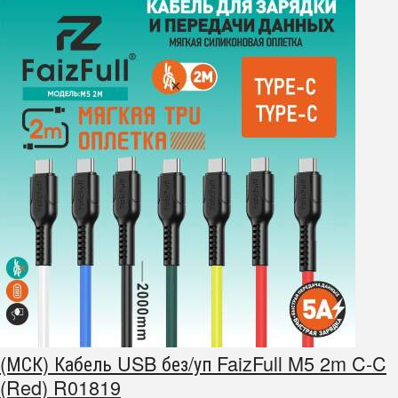
(МСК) Кабель USB без/уп FaizFull M5 2m C-C
(Red) R01819