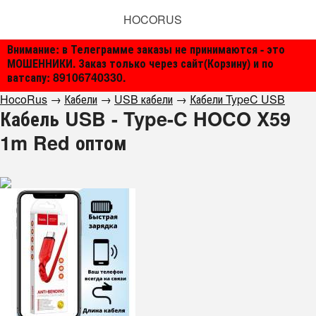
HOCORUS
Внимание: в Телеграмме заказы не принимаются - это
МОШЕННИКИ. Заказ только через сайт(Корзину) и по
ватсапу: 89106740330.
HocoRus
→
Кабели
→
USB кабели
→
Кабели TypeC USB
Кабель USB - Type-C HOCO X59
1m Red оптом