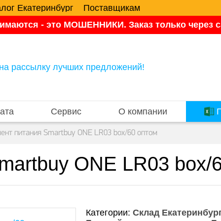
алог Екатеринбург
Поставщикам
имаются - это МОШЕННИКИ. Заказ только через са
на рассылку лучших предложений!
ата
Сервис
О компании
П
ент питания Smartbuy ONE LR03 box/60 оптом
martbuy ONE LR03 box/
Категории:
Склад Екатеринбург