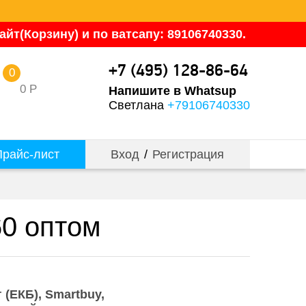
йт(Корзину) и по ватсапу: 89106740330.
+7 (495) 128-86-64
0
0
Р
Напишите в Whatsup
Светлана
+79106740330
райс-лист
Вход
/
Регистрация
60 оптом
 (ЕКБ)
Smartbuy