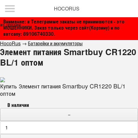
HOCORUS
Внимание: в Телеграмме заказы не принимаются - это
ит продаж
МОШЕННИКИ. Заказ только через сайт(Корзину) и по
ватсапу: 89106740330.
HocoRus
→
Батарейки и аккумуляторы
Элемент питания Smartbuy CR1220
BL/1 оптом
Купить Элемент питания Smartbuy CR1220 BL/1
оптом
В наличии
−