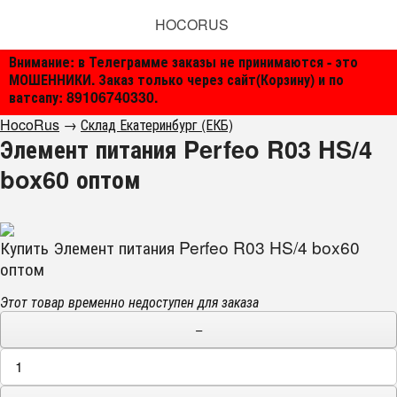
HOCORUS
Внимание: в Телеграмме заказы не принимаются - это
МОШЕННИКИ. Заказ только через сайт(Корзину) и по
ватсапу: 89106740330.
HocoRus
→
Склад Екатеринбург (ЕКБ)
Элемент питания Perfeo R03 HS/4
box60 оптом
Купить Элемент питания Perfeo R03 HS/4 box60
оптом
Этот товар временно недоступен для заказа
−