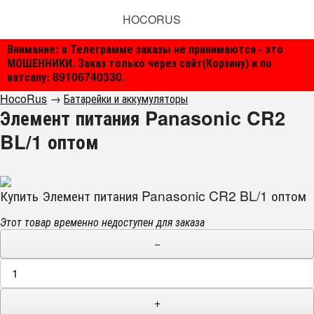
HOCORUS
Внимание: в Телеграмме заказы не принимаются - это
МОШЕННИКИ. Заказ только через сайт(Корзину) и по
ватсапу: 89106740330.
HocoRus
→
Батарейки и аккумуляторы
Элемент питания Panasonic CR2
BL/1 оптом
Купить Элемент питания Panasonic CR2 BL/1 оптом
Этот товар временно недоступен для заказа
−
+