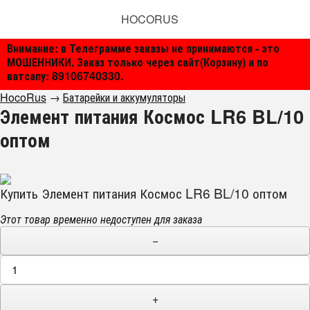
HOCORUS
Внимание: в Телеграмме заказы не принимаются - это
МОШЕННИКИ. Заказ только через сайт(Корзину) и по
ватсапу: 89106740330.
HocoRus
→
Батарейки и аккумуляторы
Элемент питания Космос LR6 BL/10
оптом
Купить Элемент питания Космос LR6 BL/10 оптом
Этот товар временно недоступен для заказа
−
+