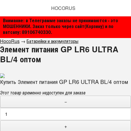
HOCORUS
Внимание: в Телеграмме заказы не принимаются - это
МОШЕННИКИ. Заказ только через сайт(Корзину) и по
ватсапу: 89106740330.
HocoRus
→
Батарейки и аккумуляторы
Элемент питания GP LR6 ULTRA
BL/4 оптом
Купить Элемент питания GP LR6 ULTRA BL/4 оптом
Этот товар временно недоступен для заказа
−
+