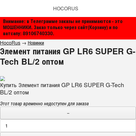
HOCORUS
Внимание: в Телеграмме заказы не принимаются - это
МОШЕННИКИ. Заказ только через сайт(Корзину) и по
ватсапу: 89106740330.
HocoRus
→
Новинки
Элемент питания GP LR6 SUPER G-
Tech BL/2 оптом
Купить Элемент питания GP LR6 SUPER G-Tech
BL/2 оптом
Этот товар временно недоступен для заказа
−