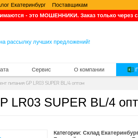
алог Екатеринбург
Поставщикам
имаются - это МОШЕННИКИ. Заказ только через са
на рассылку лучших предложений!
ата
Сервис
О компании
П
ент питания GP LR03 SUPER BL/4 оптом
GP LR03 SUPER BL/4 оп
Категории:
Склад Екатеринбург