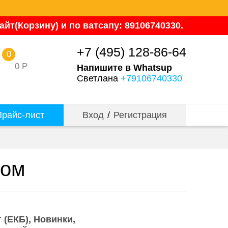
йт(Корзину) и по ватсапу: 89106740330.
+7 (495) 128-86-64
0
0
Р
Напишите в Whatsup
Светлана
+79106740330
райс-лист
Вход
/
Регистрация
том
 (ЕКБ)
Новинки