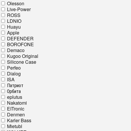
Olesson
Live-Power
ROSS
LDNIO
Huayu
Apple
DEFENDER
BOROFONE
Demaco
Kugoo Original
Silicone Case
Perfeo
Dialog
ISA
Патриот
Орбита
eplutus
Nakatomi
EITronic
Denmen
Karler Bass
Mietubl