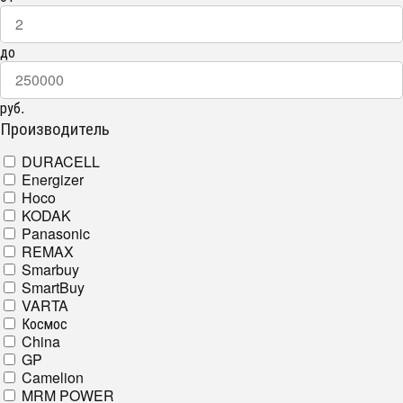
до
руб.
Производитель
DURACELL
Energizer
Hoco
KODAK
Panasonic
REMAX
Smarbuy
SmartBuy
VARTA
Космос
China
GP
Camelion
MRM POWER