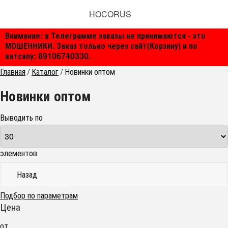
HOCORUS
Внимание: в Телеграмме заказы не принимаются - это
МОШЕННИКИ. Заказ только через сайт(Корзину) и по
ватсапу: 89106740330.
Главная
/
Каталог
/
Новинки оптом
Новинки оптом
Выводить по
элементов
Назад
Подбор по параметрам
Цена
от