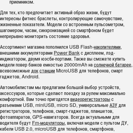
приемником.
Для тех, кто предпочитает активный образ жизни, будут
интересны фитнес браслеты, контролирующие самочувствие,
жизненные показатели. Модели со встроенным пульсометром,
шагомером, часам, синхронизацией со смартфоном будет
непрерывно мониторить состояние здоровья.
Ассортимент магазина пополнился USB Flash-
накопителями
,
внешними аккумуляторами
Power Bank
с дисплеем, лэд-
индикатором, двумя юэсби-портами. Также вы сможете купить
модели повер банков емкостью 20000mAh на
солнечной батарее
,
всевозможные
док
станции
MicroUSB для телефонов, смарт
гаджетов, Android.
Автомобилистам мы предлагаем большой выбор устройств,
аксессуаров, которые сделают поездку за рулем максимально
комфортной. Вам точно пригодятся
видеорегистраторы
с
разъемами USB, miniUSB, micro SD, универсальные
АЗУ
для
регистраторов, телефонов, смарт-гаджетов, планшетов,
фотоаппаратов, GPS-навигаторов. Всегда актуальными для
водителя будут
Fm-модуляторы
, включая модели с пультом ДУ,
кабели USB 2.0, microUSB для телефонов, смартфонов,