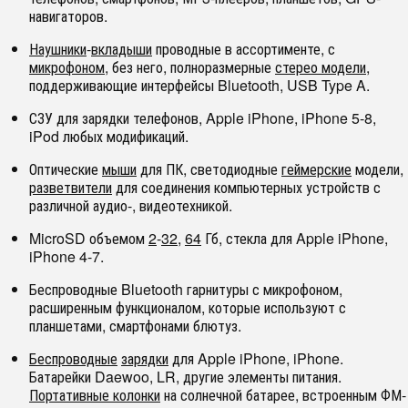
навигаторов.
Наушники
-
вкладыши
проводные в ассортименте, с
микрофоном
, без него, полноразмерные
стерео модели
,
поддерживающие интерфейсы Bluetooth, USB Type A.
СЗУ для зарядки телефонов, Apple iPhone, iPhone 5-8,
iPod любых модификаций.
Оптические
мыши
для ПК, светодиодные
геймерские
модели,
разветвители
для соединения компьютерных устройств с
различной аудио-, видеотехникой.
MicroSD объемом
2
-
32
,
64
Гб, стекла для Apple iPhone,
iPhone 4-7.
Беспроводные Bluetooth гарнитуры с микрофоном,
расширенным функционалом, которые используют с
планшетами, смартфонами блютуз.
Беспроводные
зарядки
для Apple iPhone, iPhone.
Батарейки Daewoo, LR, другие элементы питания.
Портативные колонки
на солнечной батарее, встроенным ФМ-