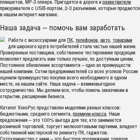
планшетов, МР-3 плеера. Пригодятся в дороге и
разветвители
прикуривателя с USB-портом, 2-3 разъемами, которые продаются
в нашем интернет-магазине.
Наша задача – помочь вам заработать
Работа с аксессуарами для
ПК
,
телефонов
,
авто
,
товарами
для широкого круга потребителей стала частью нашей жизни.
Проверенные поставщики, собственное тестирование продукции
позволяет предлагать вам только лучшее, по доступным ценам.
Постоянное обновление ассортимента – одно из преимуществ
нашей компании. Сотни предпринимателей со всех уголков России
оценили преимущество покупки всего необходимого в одном
месте, на нашем сайте. Наша задача – взаимовыгодное
сотрудничество. Мы делаем все, чтобы помочь заказчикам в
открытии, расширении бизнеса.
Каталог ХокоРус представлен моделями разных классов:
бюджетными, среднего сегмента,
премиум-класса
. Наши
предложения – это 100% выгода для тех, кто занимается
розничной торговлей, торгует мелкооптовыми партиями, владеет
собственной мастерской по ремонту ПК, гаджетов.
Сотрудничество с нами – это быстрое продвижение товаров,