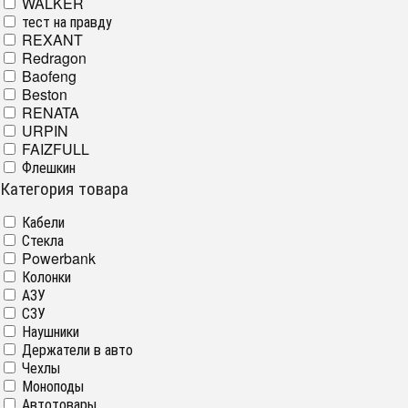
WALKER
тест на правду
REXANT
Redragon
Baofeng
Beston
RENATA
URPIN
FAIZFULL
Флешкин
Категория товара
Кабели
Стекла
Powerbank
Колонки
АЗУ
СЗУ
Наушники
Держатели в авто
Чехлы
Моноподы
Автотовары