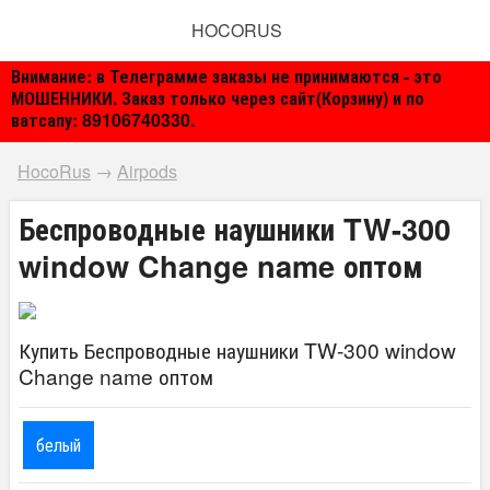
HOCORUS
Внимание: в Телеграмме заказы не принимаются - это
МОШЕННИКИ. Заказ только через сайт(Корзину) и по
ватсапу: 89106740330.
HocoRus
→
Airpods
Беспроводные наушники TW-300
window Change name оптом
Купить Беспроводные наушники TW-300 window
Change name оптом
белый