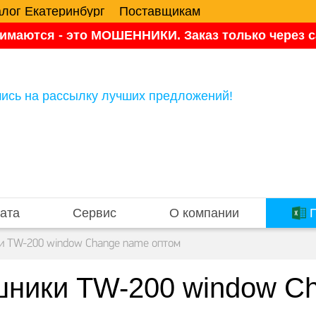
алог Екатеринбург
Поставщикам
имаются - это МОШЕННИКИ. Заказ только через са
ись на рассылку лучших предложений!
ата
Сервис
О компании
П
и TW-200 window Change name оптом
ники TW-200 window C