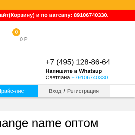
йт(Корзину) и по ватсапу: 89106740330.
0
0
Р
+7 (495) 128-86-64
Напишите в Whatsup
Светлана
+79106740330
райс-лист
Вход
/
Регистрация
hange name оптом