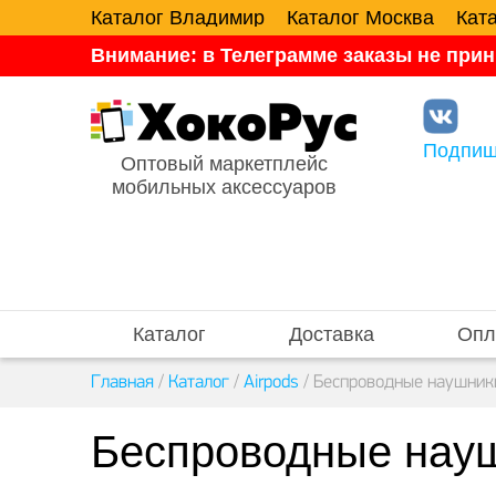
Каталог Владимир
Каталог Москва
Кат
Внимание: в Телеграмме заказы не прин
Подпиш
Оптовый маркетплейс
мобильных аксессуаров
Каталог
Доставка
Опл
Главная
/
Каталог
/
Airpods
/
Беспроводные наушник
Беспроводные науш