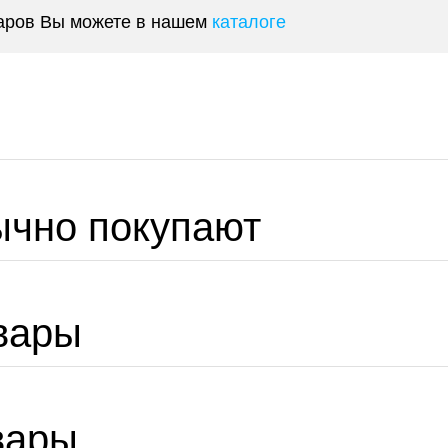
уаров Вы можете в нашем
каталоге
ычно покупают
вары
вары