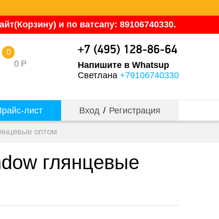
йт(Корзину) и по ватсапу: 89106740330.
+7 (495) 128-86-64
0
0
Р
Напишите в Whatsup
Светлана
+79106740330
райс-лист
Вход
/
Регистрация
лянцевые оптом
ndow глянцевые