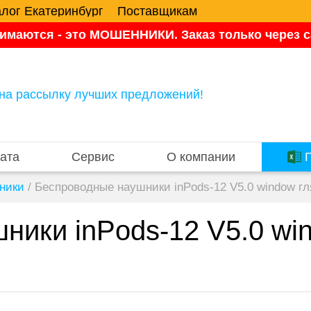
алог Екатеринбург
Поставщикам
имаются - это МОШЕННИКИ. Заказ только через са
на рассылку лучших предложений!
ата
Сервис
О компании
П
шники
/
Беспроводные наушники inPods-12 V5.0 window г
ники inPods-12 V5.0 wi