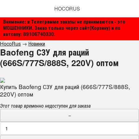
HOCORUS
Внимание: в Телеграмме заказы не принимаются - это
МОШЕННИКИ. Заказ только через сайт(Корзину) и по
ватсапу: 89106740330.
HocoRus
→
Новинки
Baofeng СЗУ для раций
(666S/777S/888S, 220V) оптом
Купить Baofeng СЗУ для раций (666S/777S/888S,
220V) оптом
Этот товар временно недоступен для заказа
−