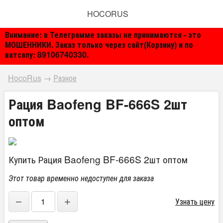
HOCORUS
Внимание: в Телеграмме заказы не принимаются - это
МОШЕННИКИ. Заказ только через сайт(Корзину) и по
ватсапу: 89106740330.
HocoRus
→
Разное
Рация Baofeng BF-666S 2шт
оптом
Купить Рация Baofeng BF-666S 2шт оптом
Этот товар временно недоступен для заказа
−
+
Узнать цену