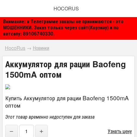
HOCORUS
Внимание: в Телеграмме заказы не принимаются - это
МОШЕННИКИ. Заказ только через сайт(Корзину) и по
ватсапу: 89106740330.
HocoRus
→
Новинки
Аккумулятор для рации Baofeng
1500mA оптом
Купить Аккумулятор для рации Baofeng 1500mA
оптом
Этот товар временно недоступен для заказа
−
+
Узнать цену