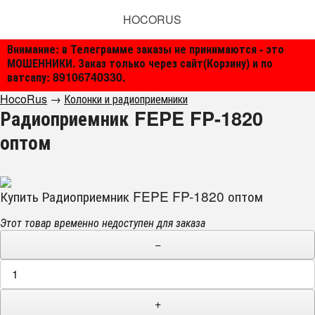
HOCORUS
Внимание: в Телеграмме заказы не принимаются - это
МОШЕННИКИ. Заказ только через сайт(Корзину) и по
ватсапу: 89106740330.
HocoRus
→
Колонки и радиоприемники
Радиоприемник FEPE FP-1820
оптом
Купить Радиоприемник FEPE FP-1820 оптом
Этот товар временно недоступен для заказа
−
+