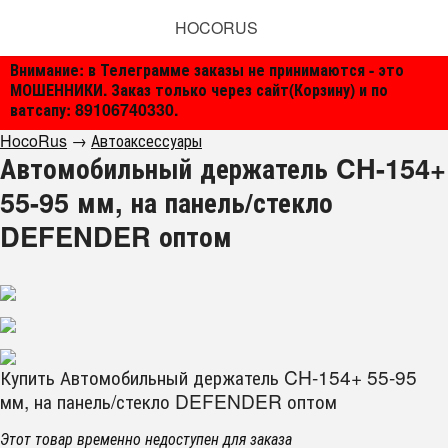
HOCORUS
Внимание: в Телеграмме заказы не принимаются - это
МОШЕННИКИ. Заказ только через сайт(Корзину) и по
ватсапу: 89106740330.
HocoRus
→
Автоаксессуары
Автомобильный держатель CH-154+
55-95 мм, на панель/стекло
DEFENDER оптом
Купить Автомобильный держатель CH-154+ 55-95
мм, на панель/стекло DEFENDER оптом
Этот товар временно недоступен для заказа