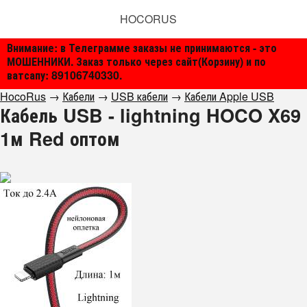
HOCORUS
Внимание: в Телеграмме заказы не принимаются - это
МОШЕННИКИ. Заказ только через сайт(Корзину) и по
ватсапу: 89106740330.
HocoRus
→
Кабели
→
USB кабели
→
Кабели Apple USB
Кабель USB - lightning HOCO X69
1м Red оптом