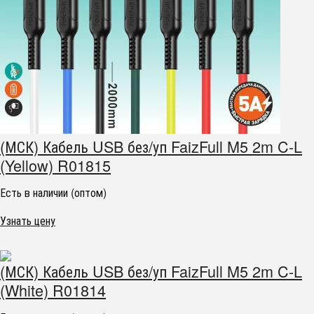
(МСК) Кабель USB без/уп FaizFull M5 2m C-L
(Yellow) R01815
Есть в наличии (оптом)
Узнать цену
(МСК) Кабель USB без/уп FaizFull M5 2m C-L
(White) R01814