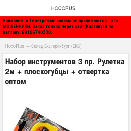
HOCORUS
Внимание: в Телеграмме заказы не принимаются - это
МОШЕННИКИ. Заказ только через сайт(Корзину) и по
ватсапу: 89106740330.
HocoRus
→
Склад Екатеринбург (ЕКБ)
Набор инструментов 3 пр. Рулетка
2м + плоскогубцы + отвертка
оптом