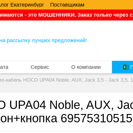
алог Екатеринбург
Поставщикам
имаются - это МОШЕННИКИ. Заказ только через са
на рассылку лучших предложений!
ата
Сервис
О компании
П
о-кабель HOCO UPA04 Noble, AUX, Jack 3,5 - Jack 3,5, 
UPA04 Noble, AUX, Jack 
фон+кнопка 69575310515