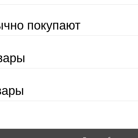
ычно покупают
вары
вары