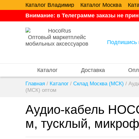
Каталог Владимир
Каталог Москва
Кат
Внимание: в Телеграмме заказы не прин
Оптовый маркетплейс
Подпишись 
мобильных аксессуаров
Каталог
Доставка
Опл
Главная
/
Каталог
/
Склад Москва (МСК)
/
Ауди
(МСК) оптом
Аудио-кабель HOCO 
м, тусклый, микро