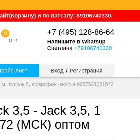
йт(Корзину) и по ватсапу: 89106740330.
+7 (495) 128-86-64
0
0
Р
Напишите в Whatsup
Светлана
+79106740330
райс-лист
Вход
/
Регистрация
1 м, тусклый, микрофон+кнопка 6957531051572
3,5 - Jack 3,5, 1
72 (МСК) оптом