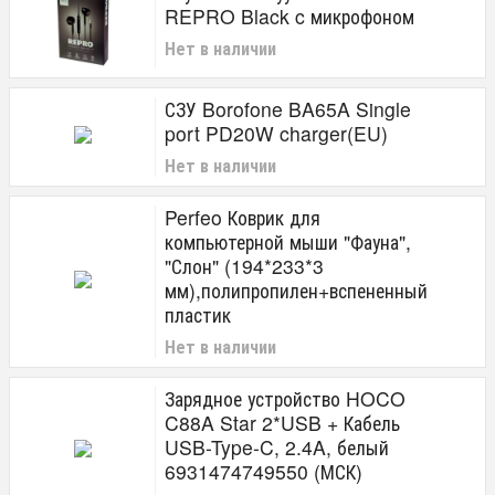
REPRO Black c микрофоном
Нет в наличии
СЗУ Borofone BA65A Single
port PD20W charger(EU)
Нет в наличии
Perfeo Коврик для
компьютерной мыши "Фауна",
"Слон" (194*233*3
мм),полипропилен+вспененный
пластик
Нет в наличии
Зарядное устройство HOCO
C88A Star 2*USB + Кабель
USB-Type-C, 2.4A, белый
6931474749550 (МСК)