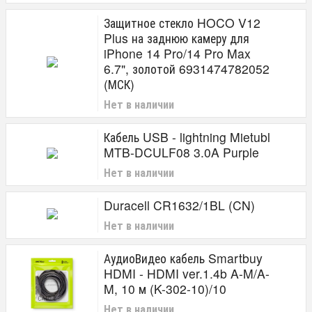
Защитное стекло HOCO V12
Plus на заднюю камеру для
iPhone 14 Pro/14 Pro Max
6.7", золотой 6931474782052
(МСК)
Нет в наличии
Кабель USB - lightning Mietubl
MTB-DCULF08 3.0A Purple
Нет в наличии
Duracell CR1632/1BL (CN)
Нет в наличии
АудиоВидео кабель Smartbuy
HDMI - HDMI ver.1.4b A-M/A-
M, 10 м (K-302-10)/10
Нет в наличии