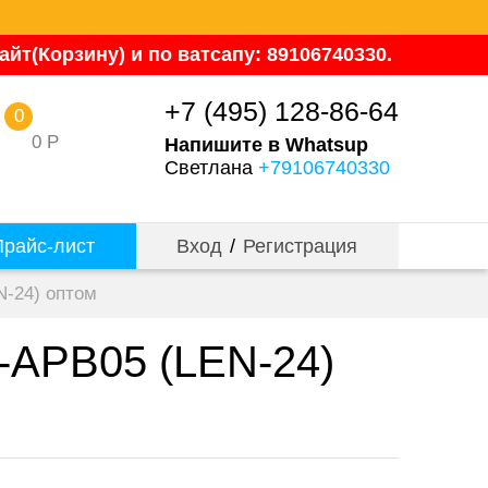
йт(Корзину) и по ватсапу: 89106740330.
+7 (495) 128-86-64
0
0
Р
Напишите в Whatsup
Светлана
+79106740330
райс-лист
Вход
/
Регистрация
N-24) оптом
-APB05 (LEN-24)