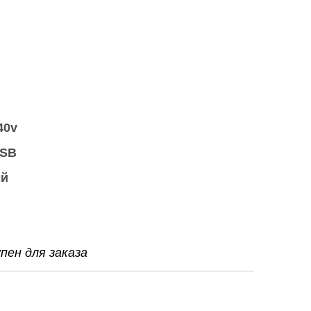
40v
USB
ый
ен для заказа