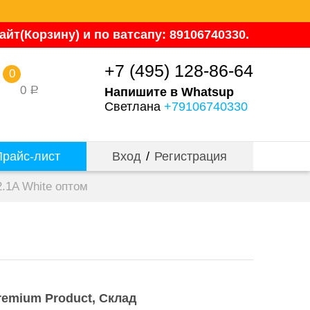
йт(Корзину) и по ватсапу: 89106740330.
+7 (495) 128-86-64
0
0
Напишите в Whatsup
Р
Светлана
+79106740330
райс-лист
Вход
/
Регистрация
.1A White оптом
remium Product
Склад