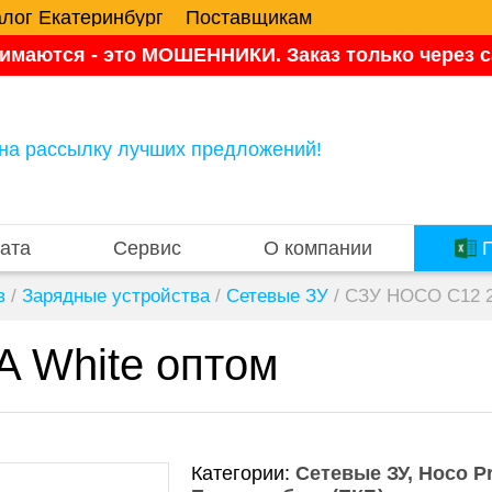
алог Екатеринбург
Поставщикам
имаются - это МОШЕННИКИ. Заказ только через са
на рассылку лучших предложений!
ата
Сервис
О компании
П
в
/
Зарядные устройства
/
Сетевые ЗУ
/
СЗУ HOCO C12 2
 White оптом
Категории:
Сетевые ЗУ
Hoco P