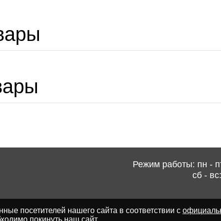
вары
вары
Режим работы: пн - пт
сб - вс
ные посетителей нашего сайта в соответствии с
официаль
ходимо покинуть наш сайт.