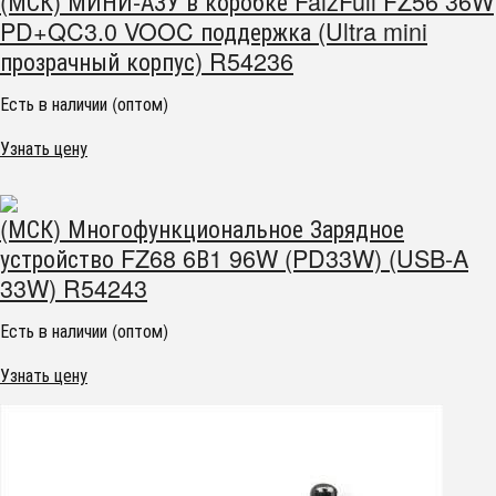
(МСК) МИНИ-АЗУ в коробке FaizFull FZ56 36W
PD+QC3.0 VOOC поддержка (Ultra mini
прозрачный корпус) R54236
Есть в наличии (оптом)
Узнать цену
(МСК) Многофункциональное Зарядное
устройство FZ68 6В1 96W (PD33W) (USB-A
33W) R54243
Есть в наличии (оптом)
Узнать цену