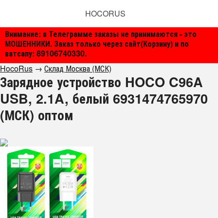
HOCORUS
Внимание: в Телеграмме заказы не принимаются - это
МОШЕННИКИ. Заказ только через сайт(Корзину) и по
ватсапу: 89106740330.
HocoRus
→
Склад Москва (МСК)
Зарядное устройство HOCO C96A
USB, 2.1A, белый 6931474765970
(МСК) оптом