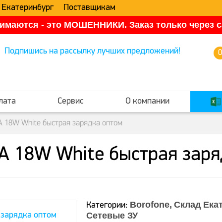
 Екатеринбург
Поставщикам
имаются - это МОШЕННИКИ. Заказ только через са
Подпишись на рассылку лучших предложений!
лата
Сервис
О компании
18W White быстрая зарядка оптом
 18W White быстрая заря
Borofone
Склад Ека
Категории:
Сетевые ЗУ