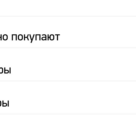
но покупают
ры
ры