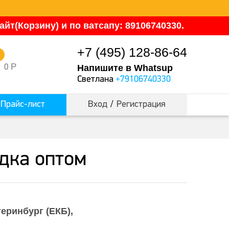
йт(Корзину) и по ватсапу: 89106740330.
+7 (495) 128-86-64
0
Р
0
Напишите в Whatsup
Светлана
+79106740330
Прайс-лист
Вход
/
Регистрация
дка оптом
теринбург (ЕКБ)