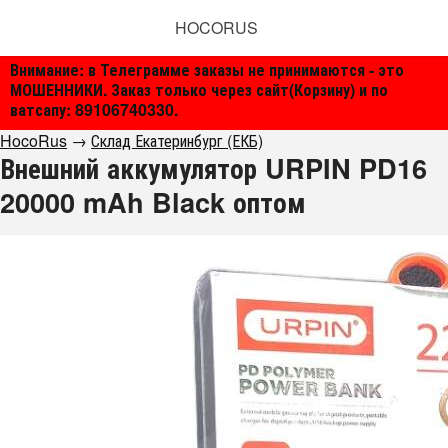
HOCORUS
Внимание: в Телеграмме заказы не принимаются - это
МОШЕННИКИ. Заказ только через сайт(Корзину) и по
ватсапу: 89106740330.
HocoRus
→
Склад Екатеринбург (ЕКБ)
Внешний аккумулятор URPIN PD16
20000 mAh Black оптом