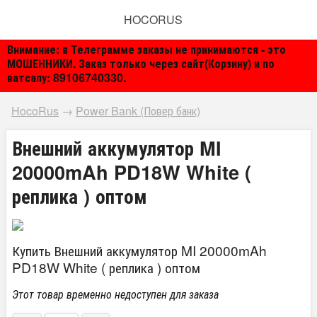
HOCORUS
Внимание: в Телеграмме заказы не принимаются - это
МОШЕННИКИ. Заказ только через сайт(Корзину) и по
ватсапу: 89106740330.
HocoRus
→
Power Bank (Повер банк)
Внешний аккумулятор MI
20000mAh PD18W White (
реплика ) оптом
Купить Внешний аккумулятор MI 20000mAh
PD18W White ( реплика ) оптом
Этот товар временно недоступен для заказа