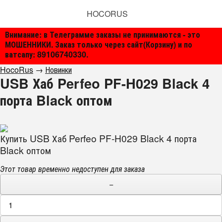
HOCORUS
Внимание: в Телеграмме заказы не принимаются - это
МОШЕННИКИ. Заказ только через сайт(Корзину) и по
ватсапу: 89106740330.
HocoRus
→
Новинки
USB Хаб Perfeo PF-H029 Black 4
порта Black оптом
Купить USB Хаб Perfeo PF-H029 Black 4 порта
Black оптом
Этот товар временно недоступен для заказа
−