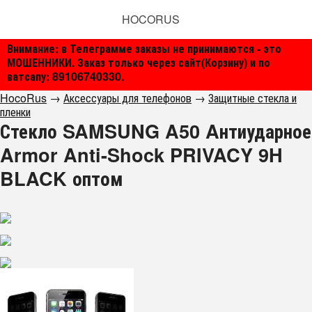
HOCORUS
Внимание: в Телеграмме заказы не принимаются - это
МОШЕННИКИ. Заказ только через сайт(Корзину) и по
ватсапу: 89106740330.
HocoRus
→
Аксессуары для телефонов
→
Защитные стекла и
пленки
Стекло SAMSUNG A50 Aнтиударное
Armor Anti-Shock PRIVACY 9H
BLACK оптом