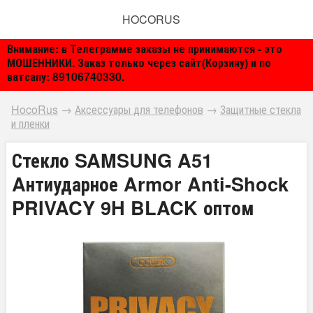
HOCORUS
Внимание: в Телеграмме заказы не принимаются - это
МОШЕННИКИ. Заказ только через сайт(Корзину) и по
ватсапу: 89106740330.
HocoRus
→
Аксессуары для телефонов
→
Защитные стекла
и пленки
Стекло SAMSUNG A51
Aнтиударное Armor Anti-Shock
PRIVACY 9H BLACK оптом