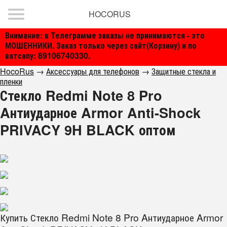
HOCORUS
Внимание: в Телеграмме заказы не принимаются - это
МОШЕННИКИ. Заказ только через сайт(Корзину) и по
ватсапу: 89106740330.
HocoRus
→
Аксессуары для телефонов
→
Защитные стекла и
пленки
Стекло Redmi Note 8 Pro
Aнтиударное Armor Anti-Shock
PRIVACY 9H BLACK оптом
Купить Стекло Redmi Note 8 Pro Aнтиударное Armor