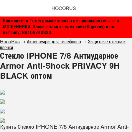
HOCORUS
Внимание: в Телеграмме заказы не принимаются - это
МОШЕННИКИ. Заказ только через сайт(Корзину) и по
ватсапу: 89106740330.
HocoRus
→
Аксессуары для телефонов
→
Защитные стекла и
пленки
Стекло IPHONE 7/8 Aнтиударное
Armor Anti-Shock PRIVACY 9H
BLACK оптом
Купить Стекло IPHONE 7/8 Aнтиударное Armor Anti-